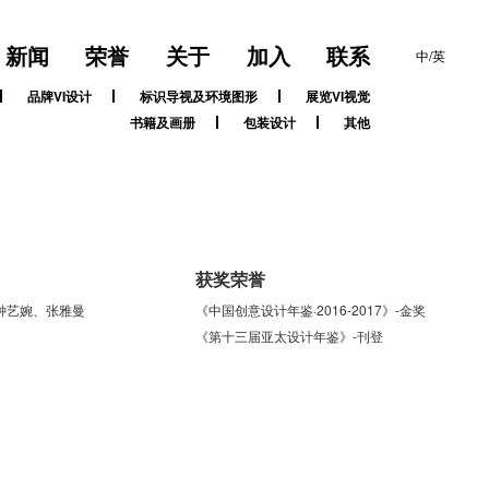
新闻
荣誉
关于
加入
联系
中/英
品牌VI设计
标识导视及环境图形
展览VI视觉
书籍及画册
包装设计
其他
获奖荣誉
钟艺婉、张雅曼
《中国创意设计年鉴·2016-2017》-金奖
《第十三届亚太设计年鉴》-刊登