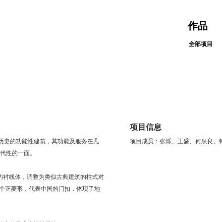
作品
全部项目
项目信息
年历史的功能性建筑，其功能及服务在几
项目成员：张烁、王盛、何泉良、
代性的一面。
”字母的衬线体，调整为类似古典建筑的柱式对
一个正菱形，代表中国的门扣，体现了地