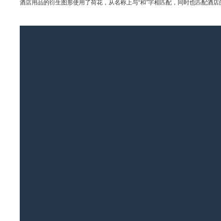
酒店用品的衍生图形使用了荷花，从名称上与“和”字相匹配，同时也匹配酒店